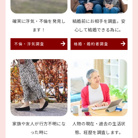
確実に浮気・不倫を
発見し
結婚前にお相手を調査。
安
ます！
心して結婚できる為に。
不倫・浮気調査
結婚・婚約者調査
家族や友人が行方不明に
な
人物の現在・過去の生活
状
った時に
態、経歴を調査します。