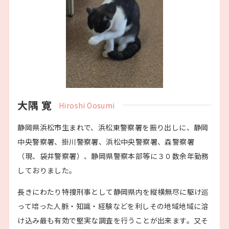
大隅 寛
Hiroshi Oosumi
静岡県浜松市生まれで、浜松東警察署を振り出しに、静岡
中央警察署、掛川警察署、浜松中央警察署、森警察署
（現、袋井警察署）、静岡県警察本部等に３０数余年勤務
しておりました。
長きにわたり特捜刑事として静岡県内を縦横無尽に駆け巡
って培った人脈・知識・経験などを利しその地域地域に溶
け込み最も有効で堅実な調査を行うことが出来ます。又そ