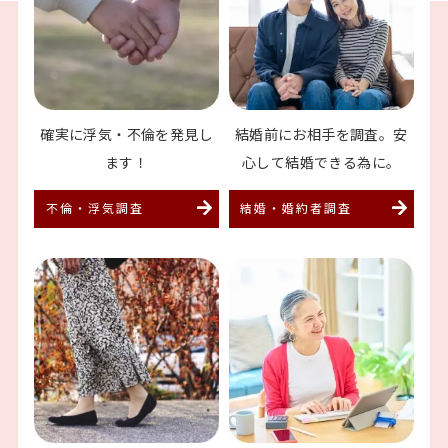
確実に浮気・不倫を
発見し
結婚前にお相手を調査。
安
ます！
心して結婚できる為に。
不倫・浮気調査
結婚・婚約者調査