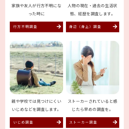
家族や友人が行方不明に
な
人物の現在・過去の生活
状
った時に
態、経歴を調査します。
行方不明調査
身辺（身上）調査
親や学校では見つけにくい
ストーカーされていると
感
いじめなどを調査します。
じたら早めの調査を。
いじめ調査
ストーカー調査